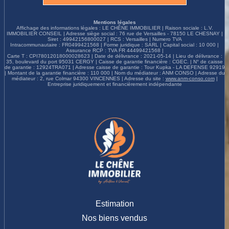
renseignements et pour visiter ce bien d'exception, contactez Ana
CASANOVA 06.70.35.23.43.
Mentions légales
Affichage des informations légales : LE CHÊNE IMMOBILIER | Raison sociale : L.V.
IMMOBILIER CONSEIL | Adresse siège social : 76 rue de Versailles - 78150 LE CHESNAY |
Siret : 49942156800027 | RCS : Versailles | Numero TVA
Intracommunautaire : FR0499421568 | Forme juridique : SARL | Capital social : 10 000 |
Assurance RCP : TVA FR 44499421568 |
Carte T : CPI78012018000028623 | Date de délivrance : 2021-05-14 | Lieu de délivrance :
35, boulevard du port 95031 CERGY | Caisse de garantie financière : CGEC. | N° de caisse
de garantie : 12924TRA071 | Adresse caisse de garantie : Tour Kupka - LA DEFENSE 92919
| Montant de la garantie financière : 110 000 | Nom du médiateur : ANM CONSO | Adresse du
médiateur : 2, rue Colmar 94300 VINCENNES | Adresse du site :
www.anm-conso.com
|
Entreprise juridiquement et financièrement indépendante
Estimation
Nos biens vendus