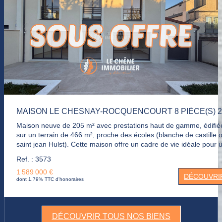
Maison neuve de 205 m² avec prestations haut de gamme, édifiée
sur un terrain de 466 m², proche des écoles (blanche de castille 
saint jean Hulst). Cette maison offre un cadre de vie idéale pour 
famille avec des matériaux de qualité. Au rdc, une belle entrée
Ref. : 3573
dessert un vaste séjour, une cuisine ouverte avec cellier, un bure
1 589 000 €
et une grande chambre avec possibilité de pièce d'eau. A l'étage,
DÉCOUVRI
dont 1.79% TTC d'honoraires
pallier dessert une suite parentale avec salle de bains privative et
dressing, 3 autres chambres et deux salles de bains. Cette maison
moderne, vous offre un cadre de vie exceptionnel grâce à ses
nombreuses prestations. Pompe à chaleur, domotique, plancher
DÉCOUVRIR TOUS NOS BIENS
chauffant, prise électrique pour voiture. Pour plus de