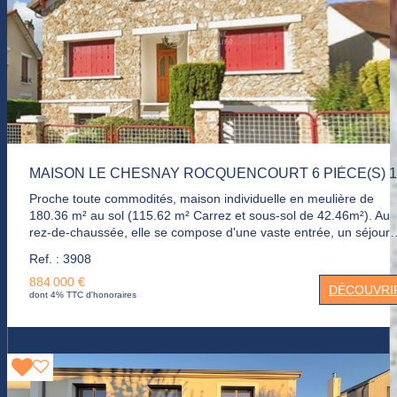
Annexes et technique : Un garage double de 21m² (accessible
depuis l'intérieur) et une place de stationnement extérieure
complètent ce bien. La structure technique de la maison a été
récemment valorisée : la toiture a été refaite en 2022, la chaudiè
changée en 2024 et aucune anomalie électrique.
Proche toute commodités, maison individuelle en meulière de
180.36 m² au sol (115.62 m² Carrez et sous-sol de 42.46m²). Au
rez-de-chaussée, elle se compose d'une vaste entrée, un séjour
double, une cuisine indépendante, une chambre, une salle de ba
Ref. : 3908
et un wc. A l'étage , trois chambres avec rangement. Un sous-sol 
884 000 €
un garage. Un agréable jardin.
DÉCOUVRI
dont 4% TTC d'honoraires