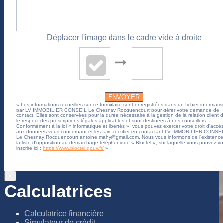
Déplacer l'image dans le cadre vide à droite
ENVOYER
« Les informations recueillies sur ce formulaire sont enregistrées dans un fichier informatis
par LV IMMOBILIER CONSEIL Le Chesnay Rocquencourt pour gérer votre demande de
contact. Elles sont conservées pour la durée nécessaire à la gestion de la relation client 
le respect des prescriptions légales applicables et sont destinées à nos conseillers
Conformément à la loi « informatique et libertés », vous pouvez exercer votre droit d'accè
aux données vous concernant et les faire rectifier en contactant LV IMMOBILIER CONSE
Le Chesnay Rocquencourt antoine.mahy@gmail.com. Nous vous informons de l'existence
la liste d'opposition au démarchage téléphonique « Bloctel », sur laquelle vous pouvez v
inscrire ici :
https://www.bloctel.gouv.fr/
»
×
Calculatrices
Calculatrice financière
Simulateur de crédit