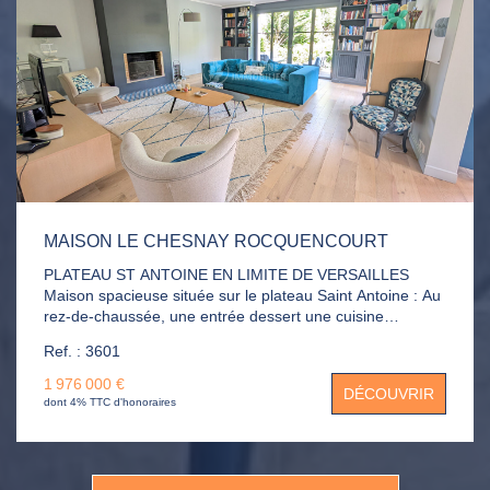
MAISON LE CHESNAY ROCQUENCOURT
PLATEAU ST ANTOINE EN LIMITE DE VERSAILLES
Maison spacieuse située sur le plateau Saint Antoine : Au
rez-de-chaussée, une entrée dessert une cuisine
dinatoire, un coin bureau, ainsi qu'un espace de vie de
Ref. : 3601
plus de 45m² composé d'un vaste salon avec cheminée et
une salle à manger, lumineux et ouvrant sur une agréable
1 976 000 €
DÉCOUVRIR
terrasse. Vous y trouverez également des WC ainsi
dont 4% TTC d'honoraires
qu'une chambre avec sa salle d'eau attenante. Le
premier étage se compose de quatre chambres, de deux
salles de bains, et de WC indépendants. Au deuxième
étage, vous trouverez deux chambres supplémentaires,