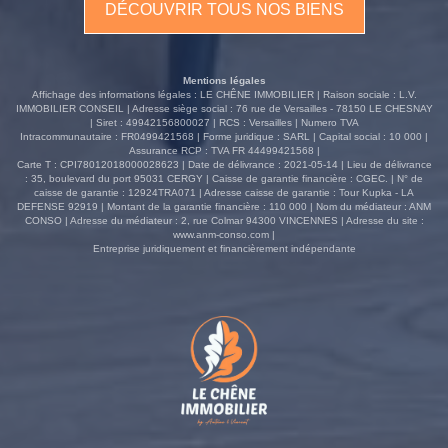
DÉCOUVRIR TOUS NOS BIENS
un espace TV/bureau ainsi qu'une salle de bains. Un
sous-sol total complète ce bien avec un garage, une
buanderie, une salle de jeux et une cave à vin. À
l'extérieur, un jardin arboré avec terrasse.
Mentions légales
Affichage des informations légales : LE CHÊNE IMMOBILIER | Raison sociale : L.V.
IMMOBILIER CONSEIL | Adresse siège social : 76 rue de Versailles - 78150 LE CHESNAY
| Siret : 49942156800027 | RCS : Versailles | Numero TVA
Intracommunautaire : FR0499421568 | Forme juridique : SARL | Capital social : 10 000 |
Assurance RCP : TVA FR 44499421568 |
Carte T : CPI78012018000028623 | Date de délivrance : 2021-05-14 | Lieu de délivrance
: 35, boulevard du port 95031 CERGY | Caisse de garantie financière : CGEC. | N° de
caisse de garantie : 12924TRA071 | Adresse caisse de garantie : Tour Kupka - LA
DEFENSE 92919 | Montant de la garantie financière : 110 000 | Nom du médiateur : ANM
CONSO | Adresse du médiateur : 2, rue Colmar 94300 VINCENNES | Adresse du site :
www.anm-conso.com
|
Entreprise juridiquement et financièrement indépendante