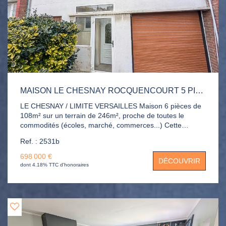
MAISON LE CHESNAY ROCQUENCOURT 5 PIÈCE(S) 108 M2
LE CHESNAY / LIMITE VERSAILLES Maison 6 pièces de
108m² sur un terrain de 246m², proche de toutes le
commodités (écoles, marché, commerces...) Cette
maison est composée d'une entrée, grand salon-salle à
Ref. : 2531b
manger, cuisine indépendante, WC, buanderie et garage.
A l'étage : 3 chambres dont un grande de 26m² avec
698 000 €
DÉCOUVRIR
terrasse, salle de bains, dressing.
dont 4.18% TTC d'honoraires