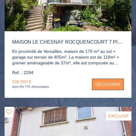
MAISON LE CHESNAY ROCQUENCOURT 7 PIÈCE(S) 170M2
En proximité de Versailles, maison de 170 m² au sol +
garage sur terrain de 405m². La maison est de 118m² +
grenier aménageable de 37m², elle est composée au
RDC d'une entrée, séjour double, grande cuisine avec
Ref. : 2294
espace repas donnant sur jardin exposé SUD et OUEST.
A l'étage : 3 chambres, salle de bains et combles à
936 000 €
DÉCOUVRIR
aménager. Sous-sol total avec garage, buanderie,
dont 4% TTC d'honoraires
chambre. Grand jardin avec une dépendance de 40m². et
une place de parking extérieur. Les Superficies : - RDC
55m² - 1 étage : 55m² - Sous-combles : 37m² au sol -
Dépendance 40m²
EXCLUSIF