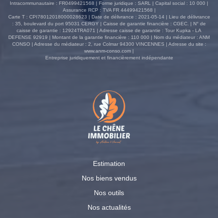
Intracommunautaire : FR0499421568 | Forme juridique : SARL | Capital social : 10 000 |
Assurance RCP : TVA FR 44499421568 |
Carte T : CPI78012018000028623 | Date de délivrance : 2021-05-14 | Lieu de délivrance
: 35, boulevard du port 95031 CERGY | Caisse de garantie financière : CGEC. | N° de
caisse de garantie : 12924TRA071 | Adresse caisse de garantie : Tour Kupka - LA
DEFENSE 92919 | Montant de la garantie financière : 110 000 | Nom du médiateur : ANM
CONSO | Adresse du médiateur : 2, rue Colmar 94300 VINCENNES | Adresse du site :
www.anm-conso.com
|
Entreprise juridiquement et financièrement indépendante
Estimation
Nos biens vendus
Nos outils
Nos actualités