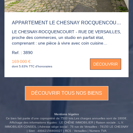
APPARTEMENT LE CHESNAY ROCQUENCOURT 1 PIÈCE(S) 24 M2
LE CHESNAY-ROCQUENCOURT - RUE DE VERSAILLES,
proche des commerces, un studio en parfait état,
comprenant : une pièce à vivre avec coin cuisine
aménagée et équipée, une salle de douche avec wc.
Ref. : 3890
Double vitrage. Idéalement situé. A découvrir.
169 000 €
DÉCOUVRIR
dont 5.63% TTC d'honoraires
DÉCOUVRIR TOUS NOS BIENS
Mentions légales
Ce bien fait partie d'une copropriété de 7500 lots.Les charges annuelles sont de 1800€.
Affichage des informations légales : LE CHÊNE IMMOBILIER | Raison sociale : L.V.
IMMOBILIER CONSEIL | Adresse siège social : 76 rue de Versailles - 78150 LE CHESNAY
| Siret : 49942156800027 | RCS : Versailles | Numero TVA