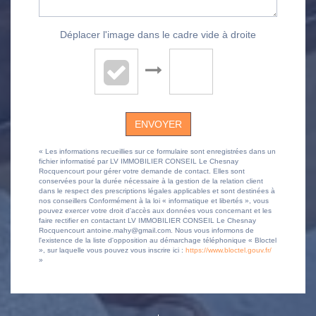
Déplacer l'image dans le cadre vide à droite
ENVOYER
« Les informations recueillies sur ce formulaire sont enregistrées dans un
fichier informatisé par LV IMMOBILIER CONSEIL Le Chesnay
Rocquencourt pour gérer votre demande de contact. Elles sont
conservées pour la durée nécessaire à la gestion de la relation client
dans le respect des prescriptions légales applicables et sont destinées à
nos conseillers Conformément à la loi « informatique et libertés », vous
pouvez exercer votre droit d'accès aux données vous concernant et les
faire rectifier en contactant LV IMMOBILIER CONSEIL Le Chesnay
Rocquencourt antoine.mahy@gmail.com. Nous vous informons de
l'existence de la liste d'opposition au démarchage téléphonique « Bloctel
», sur laquelle vous pouvez vous inscrire ici :
https://www.bloctel.gouv.fr/
»