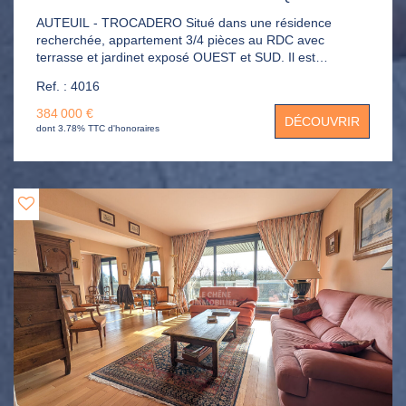
AUTEUIL - TROCADERO Situé dans une résidence
recherchée, appartement 3/4 pièces au RDC avec
terrasse et jardinet exposé OUEST et SUD. Il est
composé d'une entrée avec placard, séjour avec loggia
Ref. : 4016
intégrée donnant sur terrasse et jardinet, cuisine équipée
et ouverte, 2 chambres, dressing et placards, salle de
384 000 €
DÉCOUVRIR
bains et WC. Cave dans l'immeuble.
dont 3.78% TTC d'honoraires