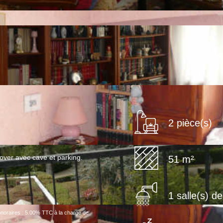
2 pièce(s)
over avec cave et parking.
51 m²
1 salle(s) d
noraires : 5.00% TTC à la charge de