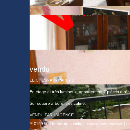
vendu
LE CHESNAY - PARLY 2
En étage et très lumineux, appartement 2 pièces à rén
Sur square arboré, très calme.
VENDU PAR L'AGENCE
** €199 500
honoraires inclus
|
|
€190 000
hors honoraires
Ho
l'acquéreur