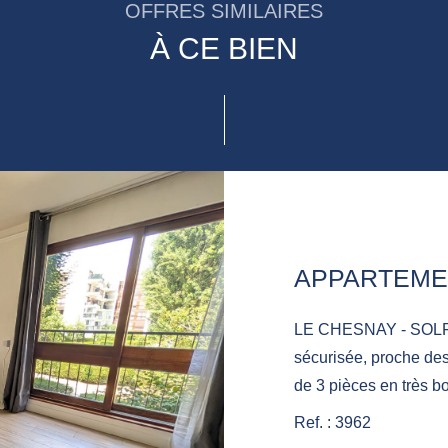
OFFRES SIMILAIRES
À CE BIEN
LE CHESNAY - SOLFERINO Dans réside
sécurisée, proche de
de 3 pièces en très b
comprenant : une entrée, un séjour avec une cuisin
Ref. : 3962
aménagée, et équipée