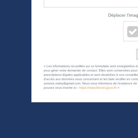
Déplacer l'imag
« Les informations recueillies sur ce formulaire sont enregistr
pour gérer votre demande de contact. Elles sont conservées pour la
prescriptions légales applicables et sont destinées à nos conseille
d'accès aux données vous concernant et les faire rectifier en
antoine.mahy@gmail.com. Nous vous informons de l'existence de la
pouvez vous inscrire ici :
https://www.bloctel.gouv.fr/
»