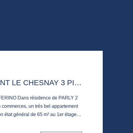
APPARTEMENT LE CHESNAY 3 PIÈCE(S) 65 M2
nce de PARLY 2
s commerces, un très bel appartement
on état général de 65 m² au 1er étage
e ouverte
, 2 chambres, une salle de bains, un