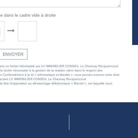
e dans le cadre vide à droite
ENVOYER
ées dans un fichier informatisé par LV IMMOBILIER CONSEIL Le Chesnay Rocquencourt
 durée nécessaire à la gestion de la relation client dans le respect des
rs Conformément à la loi « informatique et libertés », vous pouvez exercer votre droit
 contactant LV IMMOBILIER CONSEIL Le Chesnay Rocquencourt
 liste d'opposition au démarchage téléphonique « Bloctel », sur laquelle vous