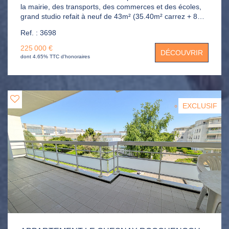
la mairie, des transports, des commerces et des écoles,
grand studio refait à neuf de 43m² (35.40m² carrez + 8m²
de loggia intégrée), il se compose d'une entrée, une
Ref. : 3698
grande pièce principale comprenant séjour et cuisine
aménagée / équipée, une salle de douche avec wc, un
225 000 €
DÉCOUVRIR
espace nuit.
dont 4.65% TTC d'honoraires
EXCLUSIF