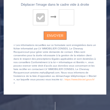
Déplacer l'image dans le cadre vide à droite
ENVOYER
« Les informations recueillies sur ce formulaire sont enregistrées dans un
fichier informatisé par LV IMMOBILIER CONSEIL Le Chesnay
Rocquencourt pour gérer votre demande de contact. Elles sont
conservées pour la durée nécessaire à la gestion de la relation client
dans le respect des prescriptions légales applicables et sont destinées à
nos conseillers Conformément à la loi « informatique et libertés », vous
pouvez exercer votre droit d'accès aux données vous concernant et les
faire rectifier en contactant LV IMMOBILIER CONSEIL Le Chesnay
Rocquencourt antoine.mahy@gmail.com. Nous vous informons de
l'existence de la liste d'opposition au démarchage téléphonique « Bloctel
», sur laquelle vous pouvez vous inscrire ici :
https://www.bloctel.gouv.fr/
»