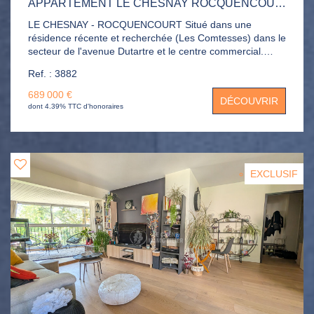
APPARTEMENT LE CHESNAY ROCQUENCOURT 5 PIÈCE(S) 120 M2
LE CHESNAY - ROCQUENCOURT Situé dans une
résidence récente et recherchée (Les Comtesses) dans le
secteur de l'avenue Dutartre et le centre commercial.
Appartement de standing au 2ème étage composé d'une
Ref. : 3882
entrée, double séjour de 40m² donnant sur balcon-
terrasse, cuisine indépendante, 3 chambres sur balcon
689 000 €
DÉCOUVRIR
dont une suite parentale de 20m². salle de bains, salle de
dont 4.39% TTC d'honoraires
douche, 2 WC, placards. 2 parkings en sous-sol et 2
caves directement accessible par l'ascenseur.
EXCLUSIF