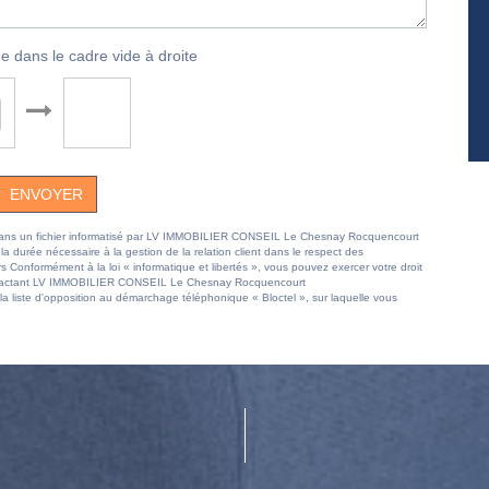
e dans le cadre vide à droite
ENVOYER
ées dans un fichier informatisé par LV IMMOBILIER CONSEIL Le Chesnay Rocquencourt
 durée nécessaire à la gestion de la relation client dans le respect des
rs Conformément à la loi « informatique et libertés », vous pouvez exercer votre droit
 contactant LV IMMOBILIER CONSEIL Le Chesnay Rocquencourt
 liste d'opposition au démarchage téléphonique « Bloctel », sur laquelle vous