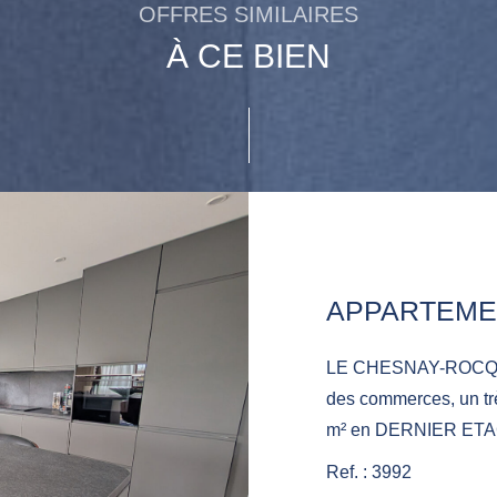
OFFRES SIMILAIRES
À CE BIEN
LE CHESNAY-ROCQUE
des commerces, un tr
m² en DERNIER ETAGE
séjour lumineux sans 
Ref. : 3992
accès sur un balcon, 