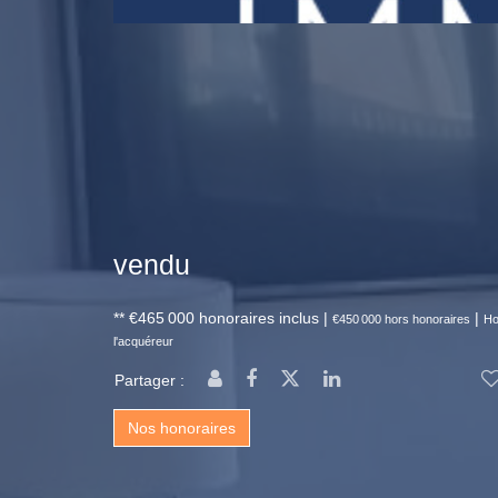
vendu
** €465 000
honoraires inclus
|
|
€450 000
hors honoraires
Ho
l'acquéreur
Partager :
Nos honoraires