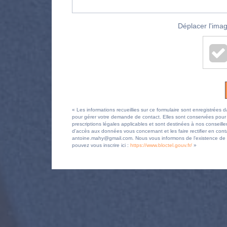
Déplacer l'imag
« Les informations recueillies sur ce formulaire sont enregistr
pour gérer votre demande de contact. Elles sont conservées pour la
prescriptions légales applicables et sont destinées à nos conseille
d'accès aux données vous concernant et les faire rectifier en
antoine.mahy@gmail.com. Nous vous informons de l'existence de la
pouvez vous inscrire ici :
https://www.bloctel.gouv.fr/
»