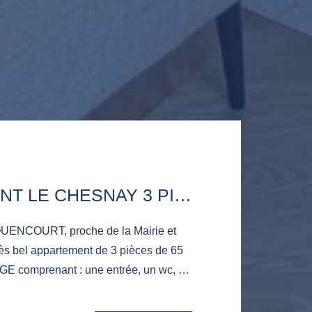
APPARTEMENT LE CHESNAY 3 PIÈCE(S) 65 M2
NCOURT, proche de la Mairie et
ès bel appartement de 3 pièces de 65
 comprenant : une entrée, un wc, un
vis a vis avec une cuisine ouverte et
deux chambres, une salle de bains et