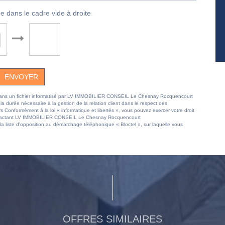
e dans le cadre vide à droite
ENVOYER
ées dans un fichier informatisé par LV IMMOBILIER CONSEIL Le Chesnay Rocquencourt
 durée nécessaire à la gestion de la relation client dans le respect des
rs Conformément à la loi « informatique et libertés », vous pouvez exercer votre droit
 contactant LV IMMOBILIER CONSEIL Le Chesnay Rocquencourt
 liste d'opposition au démarchage téléphonique « Bloctel », sur laquelle vous
OFFRES SIMILAIRES