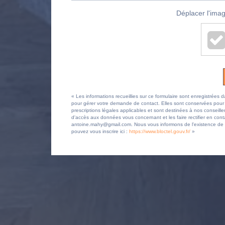
Déplacer l'imag
« Les informations recueillies sur ce formulaire sont enregistr
pour gérer votre demande de contact. Elles sont conservées pour la
prescriptions légales applicables et sont destinées à nos conseille
d'accès aux données vous concernant et les faire rectifier en
antoine.mahy@gmail.com. Nous vous informons de l'existence de la
pouvez vous inscrire ici :
https://www.bloctel.gouv.fr/
»