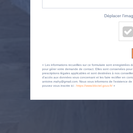
Déplacer l'imag
« Les informations recueillies sur ce formulaire sont enregistr
pour gérer votre demande de contact. Elles sont conservées pour la
prescriptions légales applicables et sont destinées à nos conseille
d'accès aux données vous concernant et les faire rectifier en
antoine.mahy@gmail.com. Nous vous informons de l'existence de la
pouvez vous inscrire ici :
https://www.bloctel.gouv.fr/
»