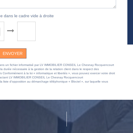
e dans le cadre vide à droite
ENVOYER
ées dans un fichier informatisé par LV IMMOBILIER CONSEIL Le Chesnay Rocquencourt
 durée nécessaire à la gestion de la relation client dans le respect des
rs Conformément à la loi « informatique et libertés », vous pouvez exercer votre droit
 contactant LV IMMOBILIER CONSEIL Le Chesnay Rocquencourt
 liste d'opposition au démarchage téléphonique « Bloctel », sur laquelle vous