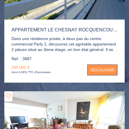
APPARTEMENT LE CHESNAY ROCQUENCOURT 2 PIÈCE(S) 50.35 M2
Dans une résidence prisée, à deux pas du centre
commercial Parly 2, découvrez cet agréable appartement
2 pièces situé au 3ème étage, en bon état général. Il se
compose d'une entrée, d'un séjour lumineux ouvrant sur
Ref. : 3887
un balcon bénéficiant d'une vue dégagée, d'une cuisine
indépendante, d'une chambre , d'une salle de bains ainsi
295 000 €
DÉCOUVRIR
que de WC séparés. Une cave vient compléter ce bien.
dont 4.06% TTC d'honoraires