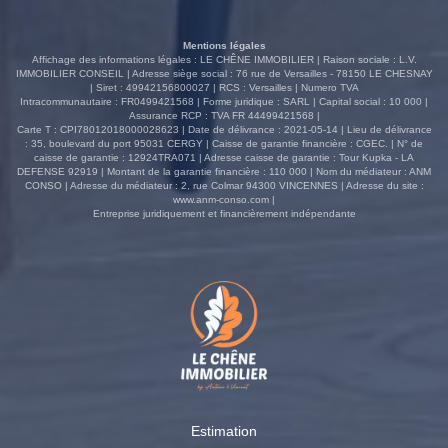
Mentions légales
Affichage des informations légales : LE CHÊNE IMMOBILIER | Raison sociale : L.V.
IMMOBILIER CONSEIL | Adresse siège social : 76 rue de Versailles - 78150 LE CHESNAY
| Siret : 49942156800027 | RCS : Versailles | Numero TVA
Intracommunautaire : FR0499421568 | Forme juridique : SARL | Capital social : 10 000 |
Assurance RCP : TVA FR 44499421568 |
Carte T : CPI78012018000028623 | Date de délivrance : 2021-05-14 | Lieu de délivrance
: 35, boulevard du port 95031 CERGY | Caisse de garantie financière : CGEC. | N° de
caisse de garantie : 12924TRA071 | Adresse caisse de garantie : Tour Kupka - LA
DEFENSE 92919 | Montant de la garantie financière : 110 000 | Nom du médiateur : ANM
CONSO | Adresse du médiateur : 2, rue Colmar 94300 VINCENNES | Adresse du site :
www.anm-conso.com
|
Entreprise juridiquement et financièrement indépendante
Estimation