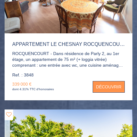
APPARTEMENT LE CHESNAY ROCQUENCOURT 3 PIÈCE(S)
ROCQUENCOURT - Dans résidence de Parly 2, au 1er
étage, un appartement de 75 m² (+ loggia vitrée)
comprenant : une entrée avec wc, une cuisine aménagée
ouverte sur le séjour, un séjour ouvert sur une chambre et
Ref. : 3848
accès à une loggia vitrée intégrée, une chambre, des
placards, une salle de douche. Une cave et un parking
339 000 €
DÉCOUVRIR
extérieur complètent ce bien.
dont 4.31% TTC d'honoraires