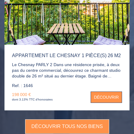
APPARTEMENT LE CHESNAY 1 PIÈCE(S) 26 M2
Le Chesnay PARLY 2 Dans une résidence prisée, à deux
pas du centre commercial, découvrez ce charmant studio
double de 26 m² situé au dernier étage. Baigné de
lumière grâce à son exposition ouest, il bénéficie d'un
Ref. : 1646
agréable balcon donnant sur un square, sans aucun vis-
à-vis. Entièrement rénové avec gout et équipé de double
198 000 €
DÉCOUVRIR
vitrage, l'appartement offre une pièce de vie optimisée
dont 3.13% TTC d'honoraires
avec lit suspendu, une cuisine ouverte, ainsi qu'une salle
de bains avec WC.
DÉCOUVRIR TOUS NOS BIENS