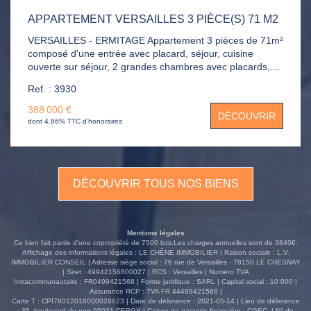
APPARTEMENT VERSAILLES 3 PIÈCE(S) 71 M2
VERSAILLES - ERMITAGE Appartement 3 pièces de 71m²
composé d'une entrée avec placard, séjour, cuisine
ouverte sur séjour, 2 grandes chambres avec placards,
salle de douche, WC, buanderie. Parking dans la
Ref. : 3930
résidence et une cave.
388 000 €
DÉCOUVRIR
dont 4.86% TTC d'honoraires
DÉCOUVRIR TOUS NOS BIENS
Mentions légales
Ce bien fait partie d'une copropriété de 7500 lots.Les charges annuelles sont de 3840€.
Affichage des informations légales : LE CHÊNE IMMOBILIER | Raison sociale : L.V.
IMMOBILIER CONSEIL | Adresse siège social : 76 rue de Versailles - 78150 LE CHESNAY
| Siret : 49942156800027 | RCS : Versailles | Numero TVA
Intracommunautaire : FR0499421568 | Forme juridique : SARL | Capital social : 10 000 |
Assurance RCP : TVA FR 44499421568 |
Carte T : CPI78012018000028623 | Date de délivrance : 2021-05-14 | Lieu de délivrance
: 35, boulevard du port 95031 CERGY | Caisse de garantie financière : CGEC. | N° de