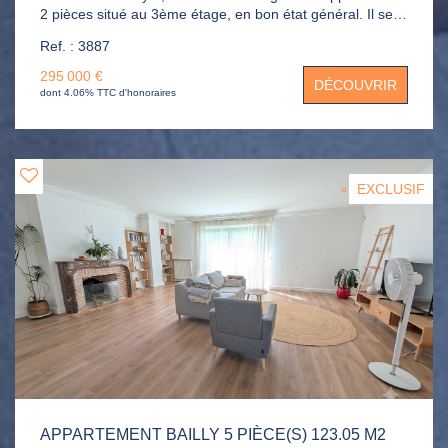
2 pièces situé au 3ème étage, en bon état général. Il se
compose d'une entrée, d'un séjour lumineux ouvrant sur
Ref. : 3887
un balcon bénéficiant d'une vue dégagée, d'une cuisine
indépendante, d'une chambre , d'une salle de bains ainsi
295 000 €
DÉCOUVRIR
que de WC séparés. Une cave vient compléter ce bien.
dont 4.06% TTC d'honoraires
EXCLUSIF
APPARTEMENT BAILLY 5 PIÈCE(S) 123.05 M2