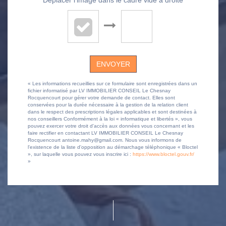
Déplacer l'image dans le cadre vide à droite
ENVOYER
« Les informations recueillies sur ce formulaire sont enregistrées dans un
fichier informatisé par LV IMMOBILIER CONSEIL Le Chesnay
Rocquencourt pour gérer votre demande de contact. Elles sont
conservées pour la durée nécessaire à la gestion de la relation client
dans le respect des prescriptions légales applicables et sont destinées à
nos conseillers Conformément à la loi « informatique et libertés », vous
pouvez exercer votre droit d'accès aux données vous concernant et les
faire rectifier en contactant LV IMMOBILIER CONSEIL Le Chesnay
Rocquencourt antoine.mahy@gmail.com. Nous vous informons de
l'existence de la liste d'opposition au démarchage téléphonique « Bloctel
», sur laquelle vous pouvez vous inscrire ici :
https://www.bloctel.gouv.fr/
»