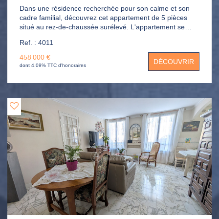
Dans une résidence recherchée pour son calme et son
cadre familial, découvrez cet appartement de 5 pièces
situé au rez-de-chaussée surélevé. L'appartement se
compose d'une entrée, d'un séjour spacieux de 43m²
Ref. : 4011
ouvrant sur une terrasse de 12m², d'une cuisine
indépendante aménagée, de deux chambres lumineuses,
458 000 €
DÉCOUVRIR
d'une salle de bains, d'une suite parentale avec dressing
dont 4.09% TTC d'honoraires
et salle de bains privative, ainsi que de nombreux
rangements. Parking et cave et stationnement libre dans
la résidence.