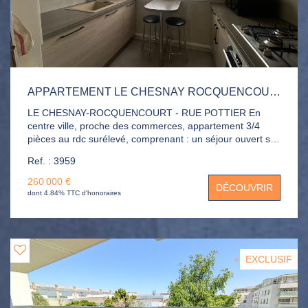
APPARTEMENT LE CHESNAY ROCQUENCOURT 4 PIÈCE(S) 62 M2
LE CHESNAY-ROCQUENCOURT - RUE POTTIER En
centre ville, proche des commerces, appartement 3/4
pièces au rdc surélevé, comprenant : un séjour ouvert sur
une chambre, une cuisine , deux chambres, une salle de
Ref. : 3959
bains et un wc. Une cave et un box complète ce bien.
Parking libre dans la résidence.
260 000 €
DÉCOUVRIR
dont 4.84% TTC d'honoraires
EXCLUSIF