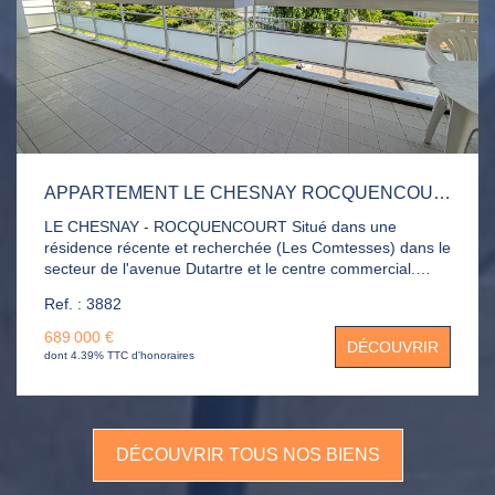
APPARTEMENT LE CHESNAY ROCQUENCOURT 5 PIÈCE(S) 120 M2
LE CHESNAY - ROCQUENCOURT Situé dans une
résidence récente et recherchée (Les Comtesses) dans le
secteur de l'avenue Dutartre et le centre commercial.
Appartement de standing au 2ème étage composé d'une
Ref. : 3882
entrée, double séjour de 40m² donnant sur balcon-
terrasse, cuisine indépendante, 3 chambres sur balcon
689 000 €
DÉCOUVRIR
dont une suite parentale de 20m². salle de bains, salle de
dont 4.39% TTC d'honoraires
douche, 2 WC, placards. 2 parkings en sous-sol et 2
caves directement accessible par l'ascenseur.
DÉCOUVRIR TOUS NOS BIENS