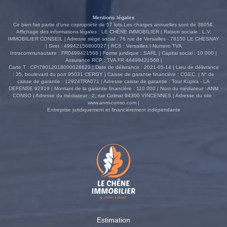
Mentions légales
Ce bien fait partie d'une copropriété de 57 lots.Les charges annuelles sont de 3805€.
Affichage des informations légales : LE CHÊNE IMMOBILIER | Raison sociale : L.V.
IMMOBILIER CONSEIL | Adresse siège social : 76 rue de Versailles - 78150 LE CHESNAY
| Siret : 49942156800027 | RCS : Versailles | Numero TVA
Intracommunautaire : FR0499421568 | Forme juridique : SARL | Capital social : 10 000 |
Assurance RCP : TVA FR 44499421568 |
Carte T : CPI78012018000028623 | Date de délivrance : 2021-05-14 | Lieu de délivrance
: 35, boulevard du port 95031 CERGY | Caisse de garantie financière : CGEC. | N° de
caisse de garantie : 12924TRA071 | Adresse caisse de garantie : Tour Kupka - LA
DEFENSE 92919 | Montant de la garantie financière : 110 000 | Nom du médiateur : ANM
CONSO | Adresse du médiateur : 2, rue Colmar 94300 VINCENNES | Adresse du site :
www.anm-conso.com
|
Entreprise juridiquement et financièrement indépendante
Estimation