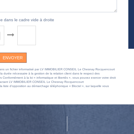
e dans le cadre vide à droite
ENVOYER
ées dans un fichier informatisé par LV IMMOBILIER CONSEIL Le Chesnay Rocquencourt
 durée nécessaire à la gestion de la relation client dans le respect des
rs Conformément à la loi « informatique et libertés », vous pouvez exercer votre droit
 contactant LV IMMOBILIER CONSEIL Le Chesnay Rocquencourt
 liste d'opposition au démarchage téléphonique « Bloctel », sur laquelle vous