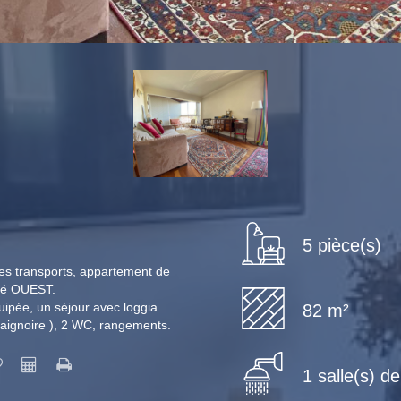
5 pièce(s)
es transports, appartement de
osé OUEST.
uipée, un séjour avec loggia
82 m²
baignoire ), 2 WC, rangements.
1 salle(s) d