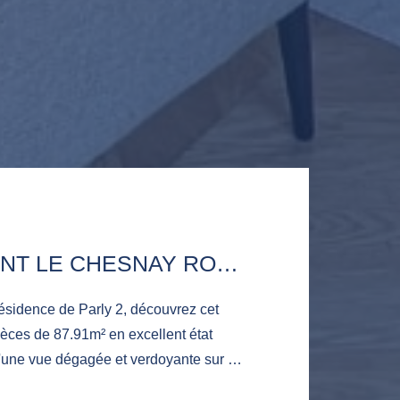
APPARTEMENT LE CHESNAY ROCQUENCOURT 4 PIÈCE(S) 87.91M2
résidence de Parly 2, découvrez cet
èces de 87.91m² en excellent état
 d'une vue dégagée et verdoyante sur un
s-à-vis. Il est composé d'une entrée, un