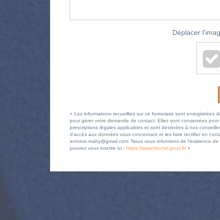
Déplacer l'imag
« Les informations recueillies sur ce formulaire sont enregistr
pour gérer votre demande de contact. Elles sont conservées pour la
prescriptions légales applicables et sont destinées à nos conseille
d'accès aux données vous concernant et les faire rectifier en
antoine.mahy@gmail.com. Nous vous informons de l'existence de la
pouvez vous inscrire ici :
https://www.bloctel.gouv.fr/
»