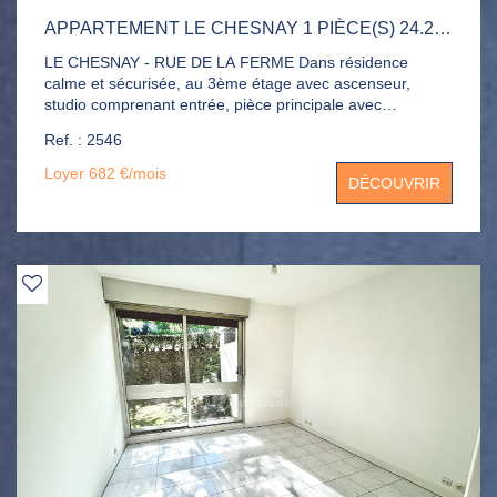
APPARTEMENT LE CHESNAY 1 PIÈCE(S) 24.26 M2
LE CHESNAY - RUE DE LA FERME Dans résidence
calme et sécurisée, au 3ème étage avec ascenseur,
studio comprenant entrée, pièce principale avec
kitchenette, salle de bains, dressing. Eau chaude et
Ref. : 2546
chauffage compris dans les charges. Disponible début
juillet !
Loyer 682 €/mois
DÉCOUVRIR