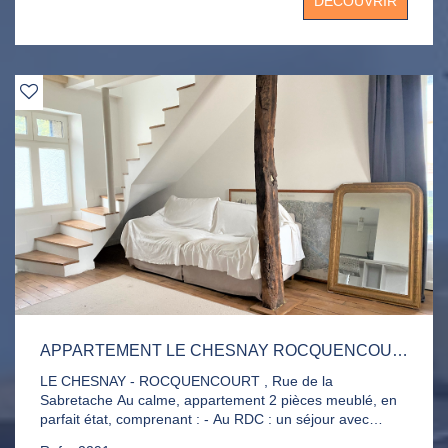
DÉCOUVRIR
la consommation des fluides (gaz, électricité, eau) . Une
régularisation se fera chaque fin d'année. Surface totale
au sol : 69.43 m²
APPARTEMENT LE CHESNAY ROCQUENCOURT 2 PIÈCE(S) 59.23M2
LE CHESNAY - ROCQUENCOURT , Rue de la
Sabretache Au calme, appartement 2 pièces meublé, en
parfait état, comprenant : - Au RDC : un séjour avec
cuisine ouverte aménagée et équipée et WC