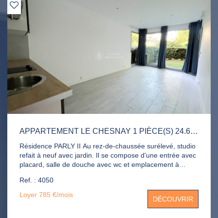
APPARTEMENT LE CHESNAY 1 PIÈCE(S) 24.65 M2
Résidence PARLY II Au rez-de-chaussée surélevé, studio
refait à neuf avec jardin. Il se compose d'une entrée avec
placard, salle de douche avec wc et emplacement à
machine à laver, pièce de vie avec kitchenette équipée,
Ref. : 4050
jardin. Chauffage et eau chaude compris dans les
charges. Piscine, terrains de tennis et gardien. Disponible
Loyer 785 €/mois
DÉCOUVRIR
de suite