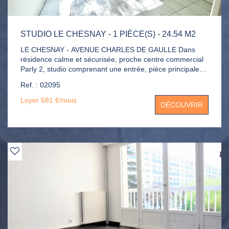
STUDIO LE CHESNAY - 1 PIÈCE(S) - 24.54 M2
LE CHESNAY - AVENUE CHARLES DE GAULLE Dans
résidence calme et sécurisée, proche centre commercial
Parly 2, studio comprenant une entrée, pièce principale
exposée OUEST avec placards, cuisine aménagée et
Ref. : 02095
séparée, salle de bains avec WC. Chauffage et eau
chaude compris dans la provision pour charges. Libre de
Loyer 681 €/mois
DÉCOUVRIR
suite!