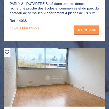
PARLY 2 - DUTARTRE Situé dans une résidence
recherché proche des écoles et commerces et du parc du
château de Versailles. Appartement 4 pièces de 78.80m²
en très bon état au 2ème étage donnant sur square
Ref. : 4038
exposé OUEST. Il est composé d'une entrée, séjour avec
balcon, cuisine équipée et ouverte sur le séjour, 3
Loyer 1 800 €/mois
DÉCOUVRIR
chambres, salle de bains, dressing, placards et WC.
Parking extérieur et cave.