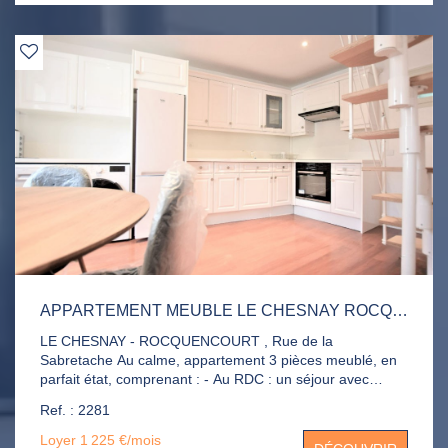
APPARTEMENT MEUBLE LE CHESNAY ROCQUENCOURT 3 PIÈCE(S) 46.21 M2
LE CHESNAY - ROCQUENCOURT , Rue de la
Sabretache Au calme, appartement 3 pièces meublé, en
parfait état, comprenant : - Au RDC : un séjour avec
cuisine ouverte aménagée et équipée, une chambre, une
Ref. : 2281
salle d'eau avec WC - A l'étage : une chambre sous
combles Le complément de loyer de 190 euros concerne
Loyer 1 225 €/mois