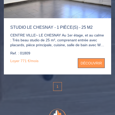
STUDIO LE CHESNAY - 1 PIÈCE(S) - 25 M2
CENTRE VILLE~ LE CHESNAY Au 1er étage, et au calme
: Très beau studio de 25 m², comprenant entrée avec
placards, pièce principale, cuisine, salle de bain avec WC,
dressing et cave. Chauffage et eau chaude compris dans
Ref. : 01809
les charges.
Loyer 771 €/mois
DÉCOUVRIR
1