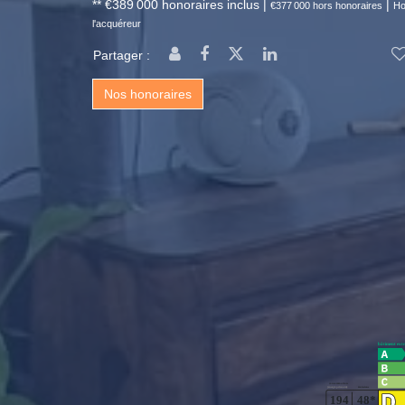
** €389 000
honoraires inclus
|
|
€377 000
hors honoraires
Ho
l'acquéreur
Partager :
Nos honoraires