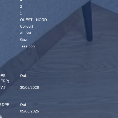
4
3
1
OUEST - NORD
Collectif
Au Sol
Gaz
Très bon
DES
Oui
(ERP)
TAT
30/05/2026
U DPE
Oui
05/06/2026
E