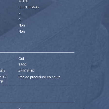
78150
LE CHESNAY
2
4
Non
Non
Oui
7500
UR)
4560 EUR
S C/
Pas de procédure en cours
TÉ