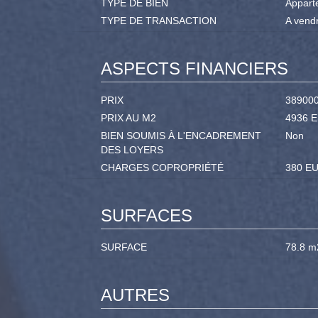
TYPE DE BIEN
Appart
TYPE DE TRANSACTION
A vend
ASPECTS FINANCIERS
PRIX
38900
PRIX AU M2
4936 
BIEN SOUMIS À L'ENCADREMENT
Non
DES LOYERS
CHARGES COPROPRIÉTÉ
380 EU
SURFACES
SURFACE
78.8 m
AUTRES