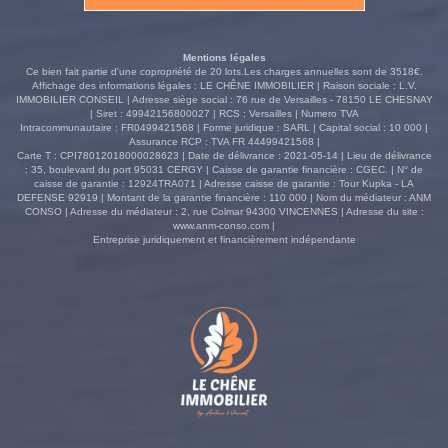
Mentions légales
Ce bien fait partie d'une copropriété de 20 lots.Les charges annuelles sont de 3518€.
Affichage des informations légales : LE CHÊNE IMMOBILIER | Raison sociale : L.V.
IMMOBILIER CONSEIL | Adresse siège social : 76 rue de Versailles - 78150 LE CHESNAY
| Siret : 49942156800027 | RCS : Versailles | Numero TVA
Intracommunautaire : FR0499421568 | Forme juridique : SARL | Capital social : 10 000 |
Assurance RCP : TVA FR 44499421568 |
Carte T : CPI78012018000028623 | Date de délivrance : 2021-05-14 | Lieu de délivrance
: 35, boulevard du port 95031 CERGY | Caisse de garantie financière : CGEC. | N° de
caisse de garantie : 12924TRA071 | Adresse caisse de garantie : Tour Kupka - LA
DEFENSE 92919 | Montant de la garantie financière : 110 000 | Nom du médiateur : ANM
CONSO | Adresse du médiateur : 2, rue Colmar 94300 VINCENNES | Adresse du site :
www.anm-conso.com
|
Entreprise juridiquement et financièrement indépendante