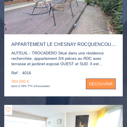
APPARTEMENT LE CHESNAY ROCQUENCOURT 4 PIÈCE(S) 83 M2
AUTEUIL - TROCADERO Situé dans une résidence
recherchée, appartement 3/4 pièces au RDC avec
terrasse et jardinet exposé OUEST et SUD. Il est
composé d'une entrée avec placard, séjour avec loggia
Ref. : 4016
intégrée donnant sur terrasse et jardinet, cuisine équipée
et ouverte, 2 chambres, dressing et placards, salle de
384 000 €
DÉCOUVRIR
bains et WC. Cave dans l'immeuble.
dont 3.78% TTC d'honoraires