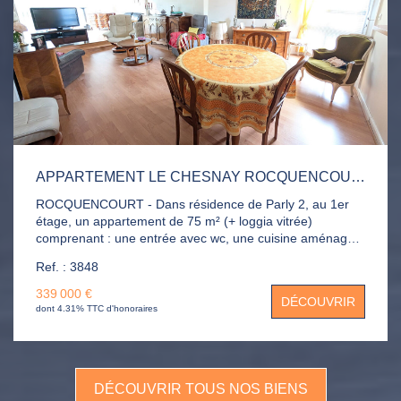
APPARTEMENT LE CHESNAY ROCQUENCOURT 3 PIÈCE(S)
ROCQUENCOURT - Dans résidence de Parly 2, au 1er
étage, un appartement de 75 m² (+ loggia vitrée)
comprenant : une entrée avec wc, une cuisine aménagée
ouverte sur le séjour, un séjour ouvert sur une chambre et
Ref. : 3848
accès à une loggia vitrée intégrée, une chambre, des
placards, une salle de douche. Une cave et un parking
339 000 €
DÉCOUVRIR
extérieur complètent ce bien.
dont 4.31% TTC d'honoraires
DÉCOUVRIR TOUS NOS BIENS