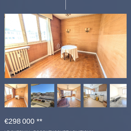
€298 000
**