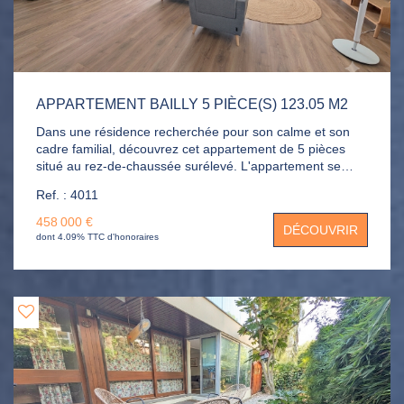
APPARTEMENT BAILLY 5 PIÈCE(S) 123.05 M2
Dans une résidence recherchée pour son calme et son
cadre familial, découvrez cet appartement de 5 pièces
situé au rez-de-chaussée surélevé. L'appartement se
compose d'une entrée, d'un séjour spacieux de 43m²
Ref. : 4011
ouvrant sur une terrasse de 12m², d'une cuisine
indépendante aménagée, de deux chambres lumineuses,
458 000 €
DÉCOUVRIR
d'une salle de bains, d'une suite parentale avec dressing
dont 4.09% TTC d'honoraires
et salle de bains privative, ainsi que de nombreux
rangements. Parking et cave et stationnement libre dans
la résidence.