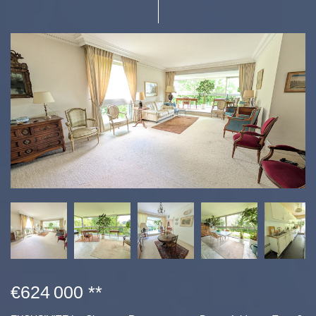
€624 000
**