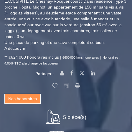
EXCUSIVITE Le Chesnay-Rocquencourt : Dans résidence Type 3,
proche Hôpital Mignot, un appartement de 150 m² sans vis a vis
(+ loggias vitrées), au deuxième étage comprenant : une vaste
entrée, une cuisine avec buanderie, une salle à manger et un
spacieux séjour avec vue sur la verdure (environ 56 m² avec la
loggia) , un dégagement avec trois chambres, trois salles de
bains, 3 wc.
Une place de parking et une cave complètent ce bien.
A découvrir!
** €624 000
honoraires inclus
|
|
€600 000
hors honoraires
Honoraires :
4.00% TTC à la charge de l'acquéreur
Partager :
Nos honoraires
5 pièce(s)