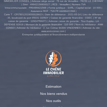
IMMOBILIER CONSEIL | Adresse siège social : 76 rue de Versailles - 78150 LE CHESNAY
| Siret : 49942156800027 | RCS : Versailles | Numero TVA
Intracommunautaire : FR0499421568 | Forme juridique : SARL | Capital social : 10 000 |
Assurance RCP : TVA FR 44499421568 |
Carte T : CPI78012018000028623 | Date de délivrance : 2021-05-14 | Lieu de délivrance
: 35, boulevard du port 95031 CERGY | Caisse de garantie financière : CGEC. | N° de
caisse de garantie : 12924TRA071 | Adresse caisse de garantie : Tour Kupka - LA
DEFENSE 92919 | Montant de la garantie financière : 110 000 | Nom du médiateur : ANM
CONSO | Adresse du médiateur : 2, rue Colmar 94300 VINCENNES | Adresse du site :
www.anm-conso.com
|
Entreprise juridiquement et financièrement indépendante
Estimation
Nos biens vendus
Nos outils