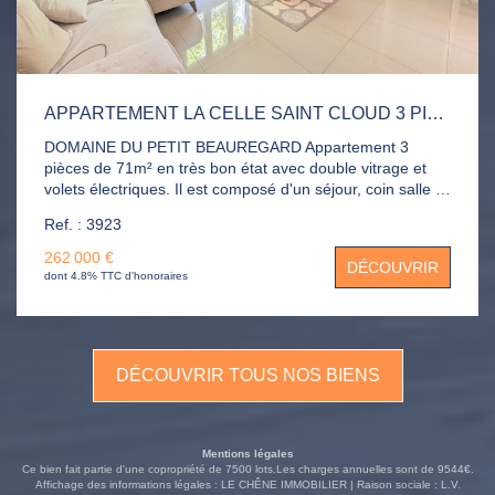
APPARTEMENT LA CELLE SAINT CLOUD 3 PIÈCE(S) 71 M2
DOMAINE DU PETIT BEAUREGARD Appartement 3
pièces de 71m² en très bon état avec double vitrage et
volets électriques. Il est composé d'un séjour, coin salle à
manger, cuisines ouverte entièrement aménagée et
Ref. : 3923
équipée, salle de douche, WC, 2 chambres avec
placards. Place de parking extérieur.
262 000 €
DÉCOUVRIR
dont 4.8% TTC d'honoraires
DÉCOUVRIR TOUS NOS BIENS
Mentions légales
Ce bien fait partie d'une copropriété de 7500 lots.Les charges annuelles sont de 9544€.
Affichage des informations légales : LE CHÊNE IMMOBILIER | Raison sociale : L.V.