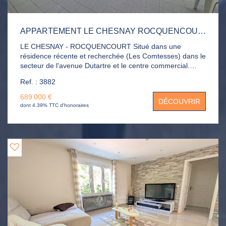
APPARTEMENT LE CHESNAY ROCQUENCOURT 5 PIÈCE(S) 120 M2
LE CHESNAY - ROCQUENCOURT Situé dans une
résidence récente et recherchée (Les Comtesses) dans le
secteur de l'avenue Dutartre et le centre commercial.
Appartement de standing au 2ème étage composé d'une
Ref. : 3882
entrée, double séjour de 40m² donnant sur balcon-
terrasse, cuisine indépendante, 3 chambres sur balcon
689 000 €
DÉCOUVRIR
dont une suite parentale de 20m². salle de bains, salle de
dont 4.39% TTC d'honoraires
douche, 2 WC, placards. 2 parkings en sous-sol et 2
caves directement accessible par l'ascenseur.