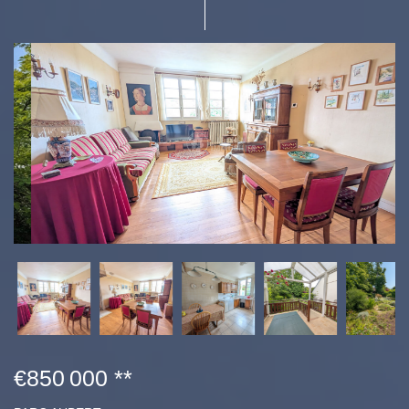
€850 000
**