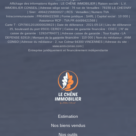
Affichage des informations légales : LE CHÊNE IMMOBILIER | Raison sociale : L.V.
IMMOBILIER CONSEIL | Adresse siège social : 76 rue de Versailles - 78150 LE CHESNAY
| Siret : 49942156800027 | RCS : Versailles | Numero TVA
Intracommunautaire : FR0499421568 | Forme juridique : SARL | Capital social : 10 000 |
Assurance RCP : TVA FR 44499421568 |
Carte T : CPI78012018000028623 | Date de délivrance : 2021-05-14 | Lieu de délivrance
: 35, boulevard du port 95031 CERGY | Caisse de garantie financière : CGEC. | N° de
caisse de garantie : 12924TRA071 | Adresse caisse de garantie : Tour Kupka - LA
DEFENSE 92919 | Montant de la garantie financière : 110 000 | Nom du médiateur : ANM
CONSO | Adresse du médiateur : 2, rue Colmar 94300 VINCENNES | Adresse du site :
www.anm-conso.com
|
Entreprise juridiquement et financièrement indépendante
Estimation
Nos biens vendus
Nos outils