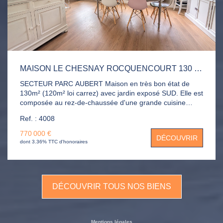
MAISON LE CHESNAY ROCQUENCOURT 130 M2
SECTEUR PARC AUBERT Maison en très bon état de
130m² (120m² loi carrez) avec jardin exposé SUD. Elle est
composée au rez-de-chaussée d'une grande cuisine
ouverte, salle à manger, séjour et un espace bureau. Aux
Ref. : 4008
étages vous trouverez 4 chambres, 2 salles de bains, 2
WC indépendants. Jardin, garage et une place de parking
770 000 €
DÉCOUVRIR
complète le bien.
dont 3.36% TTC d'honoraires
DÉCOUVRIR TOUS NOS BIENS
Mentions légales