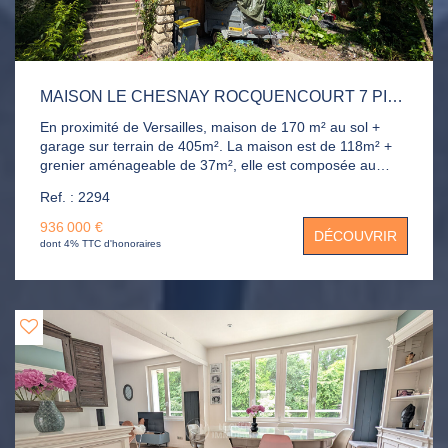
MAISON LE CHESNAY ROCQUENCOURT 7 PIÈCE(S) 170M2
En proximité de Versailles, maison de 170 m² au sol +
garage sur terrain de 405m². La maison est de 118m² +
grenier aménageable de 37m², elle est composée au
RDC d'une entrée, séjour double, grande cuisine avec
Ref. : 2294
espace repas donnant sur jardin exposé SUD et OUEST.
A l'étage : 3 chambres, salle de bains et combles à
936 000 €
DÉCOUVRIR
aménager. Sous-sol total avec garage, buanderie,
dont 4% TTC d'honoraires
chambre. Grand jardin avec une dépendance de 40m². et
une place de parking extérieur. Les Superficies : - RDC
55m² - 1 étage : 55m² - Sous-combles : 37m² au sol -
Dépendance 40m²