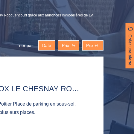
snay Rocquencourt grâce aux annonces immobilières de LV
Créer une alerte
Trier par :
Date
Prix -/+
Prix +/-
PARKING / BOX LE CHESNAY ROCQUENCOURT
g en sous-sol.
 plusieurs places.