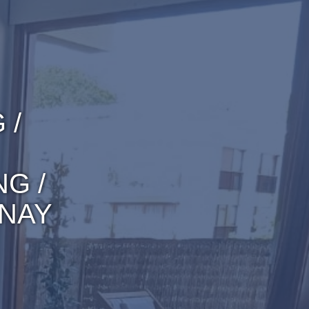
 /
G /
SNAY