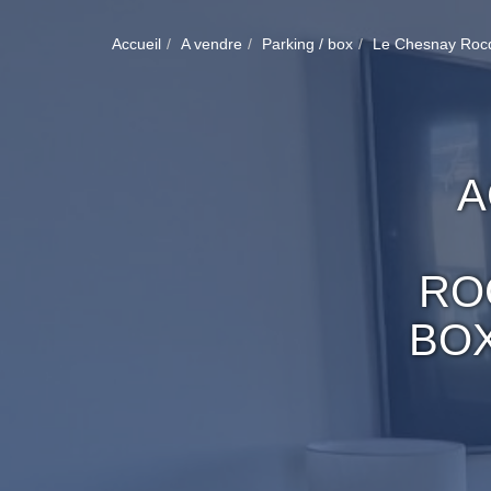
Accueil
A vendre
Parking / box
Le Chesnay Roc
A
RO
BOX