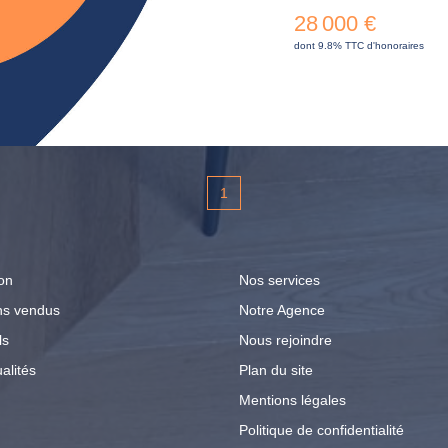
28 000 €
dont 9.8% TTC d'honoraires
1
on
Nos services
ns vendus
Notre Agence
ls
Nous rejoindre
alités
Plan du site
Mentions légales
Politique de confidentialité