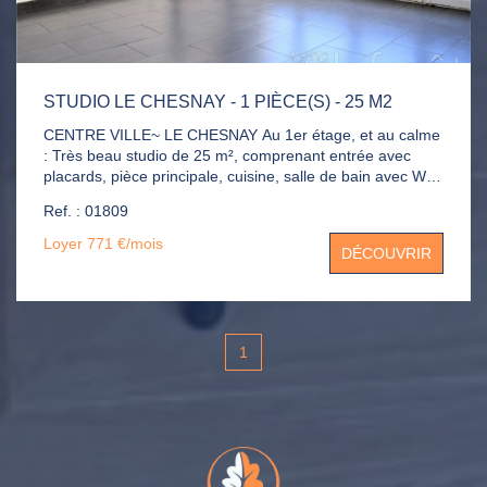
STUDIO LE CHESNAY - 1 PIÈCE(S) - 25 M2
CENTRE VILLE~ LE CHESNAY Au 1er étage, et au calme
: Très beau studio de 25 m², comprenant entrée avec
placards, pièce principale, cuisine, salle de bain avec WC,
dressing et cave. Chauffage et eau chaude compris dans
Ref. : 01809
les charges.
Loyer 771 €/mois
DÉCOUVRIR
1