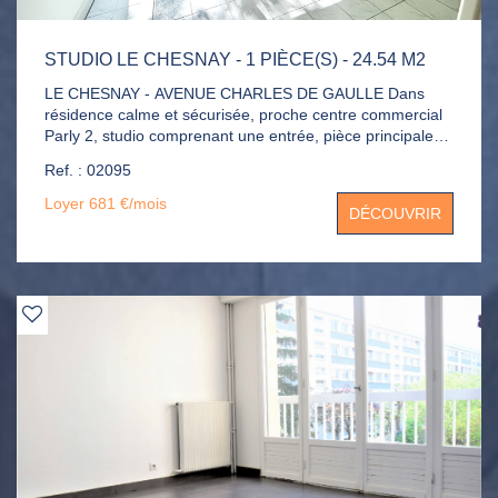
STUDIO LE CHESNAY - 1 PIÈCE(S) - 24.54 M2
LE CHESNAY - AVENUE CHARLES DE GAULLE Dans
résidence calme et sécurisée, proche centre commercial
Parly 2, studio comprenant une entrée, pièce principale
exposée OUEST avec placards, cuisine aménagée et
Ref. : 02095
séparée, salle de bains avec WC. Chauffage et eau
chaude compris dans la provision pour charges. Libre de
Loyer 681 €/mois
DÉCOUVRIR
suite!