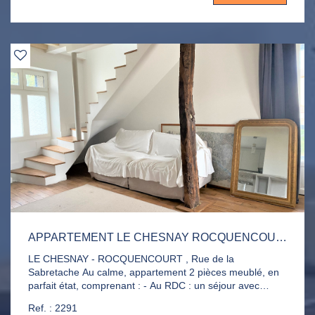
régularisation se fera chaque fin d'année. Surface totale
au sol : 69.43 m²
APPARTEMENT LE CHESNAY ROCQUENCOURT 2 PIÈCE(S) 59.23M2
LE CHESNAY - ROCQUENCOURT , Rue de la
Sabretache Au calme, appartement 2 pièces meublé, en
parfait état, comprenant : - Au RDC : un séjour avec
cuisine ouverte aménagée et équipée et WC
Ref. : 2291
indépendants - A l'étage : une chambre sous combles