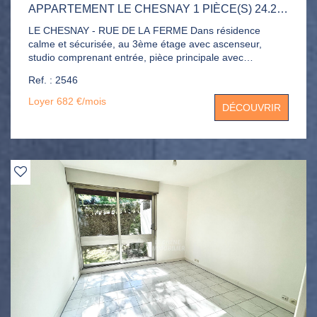
APPARTEMENT LE CHESNAY 1 PIÈCE(S) 24.26 M2
LE CHESNAY - RUE DE LA FERME Dans résidence
calme et sécurisée, au 3ème étage avec ascenseur,
studio comprenant entrée, pièce principale avec
kitchenette, salle de bains, dressing. Eau chaude et
Ref. : 2546
chauffage compris dans les charges. Disponible début
juillet !
Loyer 682 €/mois
DÉCOUVRIR