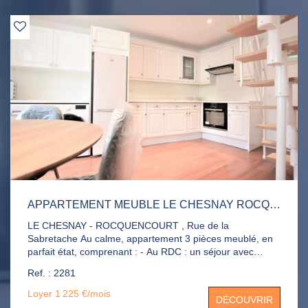
APPARTEMENT MEUBLE LE CHESNAY ROCQUENCOURT 3 PIÈCE(S) 46.21 M2
LE CHESNAY - ROCQUENCOURT , Rue de la
Sabretache Au calme, appartement 3 pièces meublé, en
parfait état, comprenant : - Au RDC : un séjour avec
cuisine ouverte aménagée et équipée, une chambre, une
Ref. : 2281
salle d'eau avec WC - A l'étage : une chambre sous
combles Le complément de loyer de 190 euros concerne
Loyer 1 225 €/mois
DÉCOUVRIR
la consommation des fluides (gaz, électricité, eau) . Une